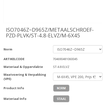
ISO7046Z~D965Z/METAALSCHROEF-
PZD-PLVK/ST-4.8-ELVZ/M-6X45
Norm
ARTIKELCODE
704690481060045
Materiaal & Oppervlakte
ST-4.8-ELVZ
Maatvoering & Verpakking
(VPE)
Product Info
Materiaal Info