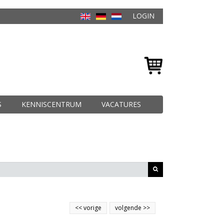
LOGIN
S
KENNISCENTRUM
VACATURES
<<
vorige
volgende
>>