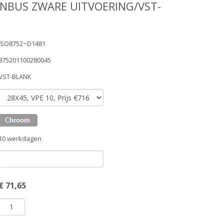
NBUS ZWARE UITVOERING/VST-
ISO8752~D1481
875201100280045
VST-BLANK
10 werkdagen
€
71,65