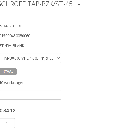
SCHROEF TAP-BZK/ST-45H-
ISO4028-D915
915000450080060
ST-45H-BLANK
10 werkdagen
€
34,12