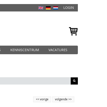
LOGIN
S
KENNISCENTRUM
VACATURES
<<
vorige
volgende
>>