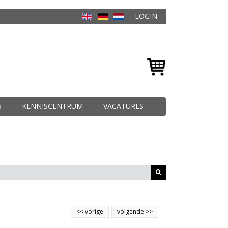
LOGIN
S
KENNISCENTRUM
VACATURES
<<
vorige
volgende
>>