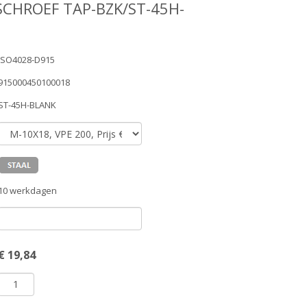
SCHROEF TAP-BZK/ST-45H-
ISO4028-D915
915000450100018
ST-45H-BLANK
10 werkdagen
€
19,84