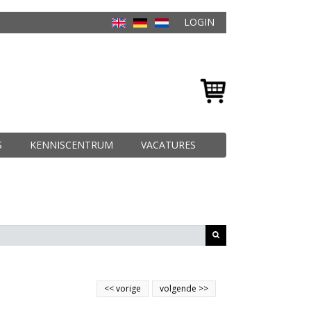
LOGIN
S
KENNISCENTRUM
VACATURES
<<
vorige
volgende
>>