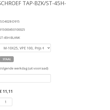
SCHROEF TAP-BZK/ST-45H-
ISO4028-D915
915000450100025
ST-45H-BLANK
Volgende werkdag (uit voorraad)
€
11,11