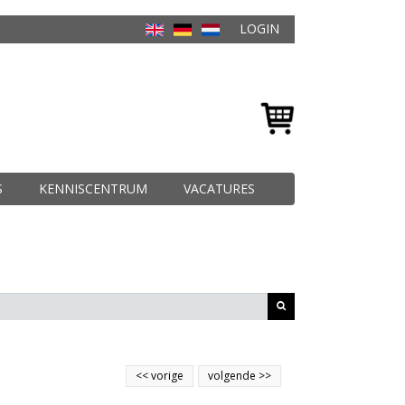
LOGIN
S
KENNISCENTRUM
VACATURES
<<
vorige
volgende
>>