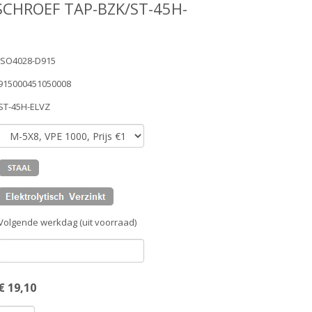
SCHROEF TAP-BZK/ST-45H-
ISO4028-D915
915000451050008
ST-45H-ELVZ
Volgende werkdag (uit voorraad)
€
19,10