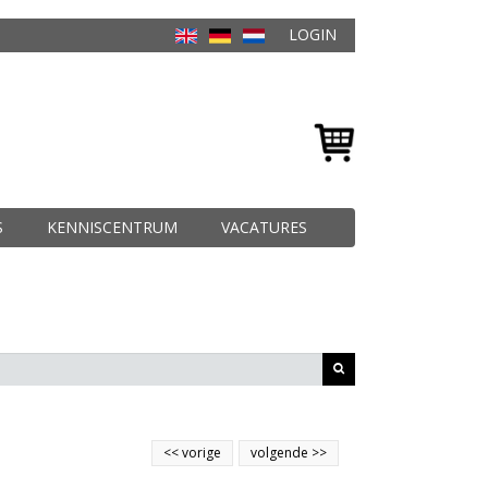
LOGIN
S
KENNISCENTRUM
VACATURES
<<
vorige
volgende
>>