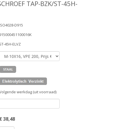
SCHROEF TAP-BZK/ST-45H-
ISO4028-D915
915000451100016K
ST-45H-ELVZ
Volgende werkdag (uit voorraad)
€
38,48