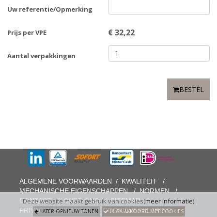
Uw referentie/Opmerking
€
32,22
Prijs per VPE
Aantal verpakkingen
BESTEL
ALGEMENE VOORWAARDEN
/
KWALITEIT
/
MECHANISCHE EIGENSCHAPPEN
/
NORMEN
/
CONTACT
/
OVER ONS
/
SITEMAP
/
Deze website maakt gebruik van cookies(
meer informatie
)
PRIVACYVERKLARING
/
COOKIEVERKLARING
LATER OPNIEUW TONEN
IK GA AKKOORD MET COOKIES