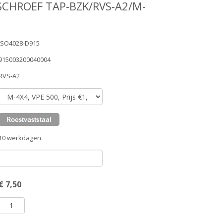
SCHROEF TAP-BZK/RVS-A2/M-
ISO4028-D915
915003200040004
RVS-A2
10 werkdagen
€
7,50