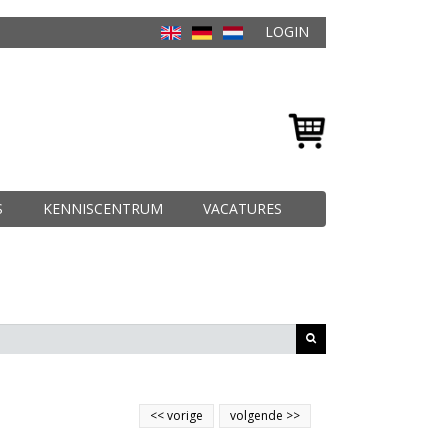
LOGIN
S
KENNISCENTRUM
VACATURES
<<
vorige
volgende
>>