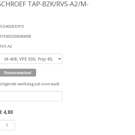
SCHROEF TAP-BZK/RVS-A2/M-
ISO4028-D915
915003200040008
RVS-A2
Volgende werkdag (uit voorraad)
€
4,80