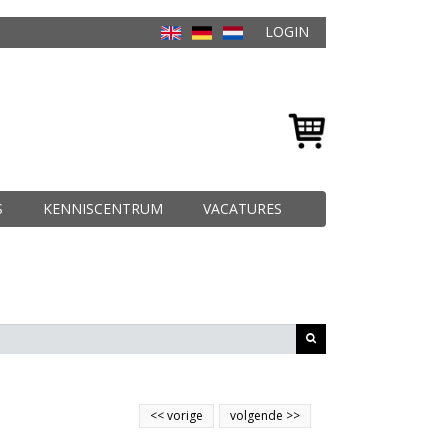
LOGIN
S
KENNISCENTRUM
VACATURES
<<
vorige
volgende
>>