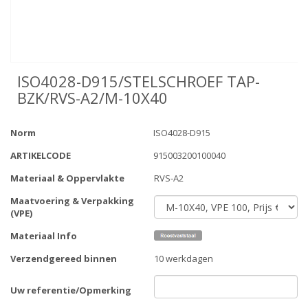
ISO4028-D915/STELSCHROEF TAP-
BZK/RVS-A2/M-10X40
Norm
ISO4028-D915
ARTIKELCODE
915003200100040
Materiaal & Oppervlakte
RVS-A2
Maatvoering & Verpakking
(VPE)
Materiaal Info
Verzendgereed binnen
10 werkdagen
Uw referentie/Opmerking