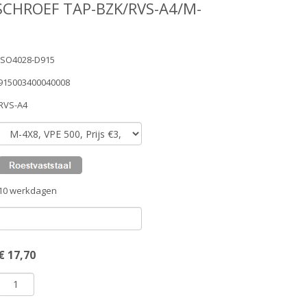
SCHROEF TAP-BZK/RVS-A4/M-
ISO4028-D915
915003400040008
RVS-A4
10 werkdagen
€
17,70