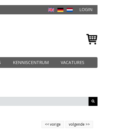
LOGIN
S
KENNISCENTRUM
VACATURES
<<
vorige
volgende
>>