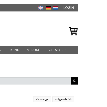
LOGIN
S
KENNISCENTRUM
VACATURES
<<
vorige
volgende
>>