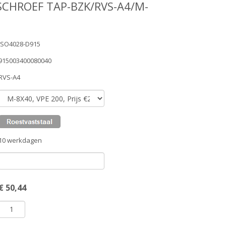
SCHROEF TAP-BZK/RVS-A4/M-
ISO4028-D915
915003400080040
RVS-A4
10 werkdagen
€
50,44