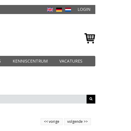
LOGIN
S
KENNISCENTRUM
VACATURES
<<
vorige
volgende
>>