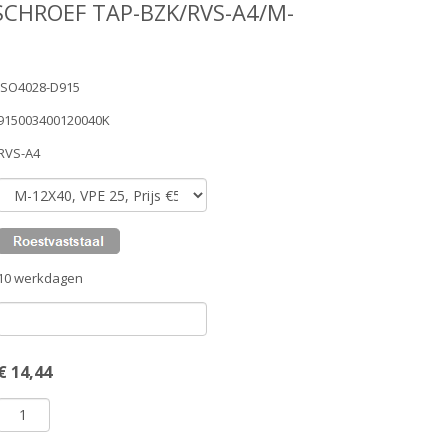
SCHROEF TAP-BZK/RVS-A4/M-
ISO4028-D915
915003400120040K
RVS-A4
10 werkdagen
€
14,44