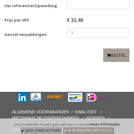
Uw referentie/Opmerking
€
32,40
Prijs per VPE
Aantal verpakkingen
BESTEL
ALGEMENE VOORWAARDEN
/
KWALITEIT
/
MECHANISCHE EIGENSCHAPPEN
/
NORMEN
/
CONTACT
/
OVER ONS
/
SITEMAP
/
Deze website maakt gebruik van cookies(
meer informatie
)
PRIVACYVERKLARING
/
COOKIEVERKLARING
LATER OPNIEUW TONEN
IK GA AKKOORD MET COOKIES