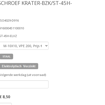
SCHROEF KRATER-BZK/ST-45H-
ISO4029-D916
916000451100010
ST-45H-ELVZ
Volgende werkdag (uit voorraad)
€
8,50