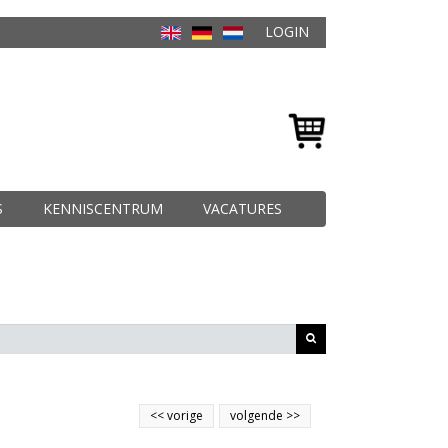
LOGIN
S
KENNISCENTRUM
VACATURES
<<
vorige
volgende
>>