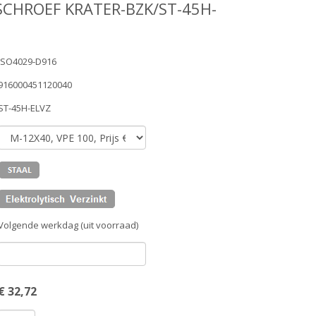
SCHROEF KRATER-BZK/ST-45H-
ISO4029-D916
916000451120040
ST-45H-ELVZ
Volgende werkdag (uit voorraad)
€
32,72