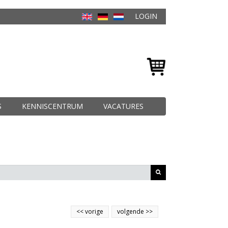
LOGIN
S
KENNISCENTRUM
VACATURES
<<
vorige
volgende
>>