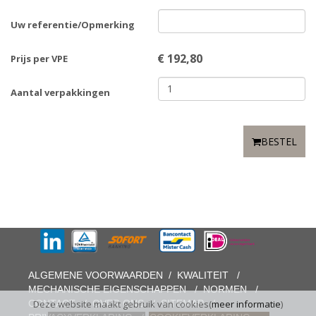
Uw referentie/Opmerking
€
192,80
Prijs per VPE
Aantal verpakkingen
BESTEL
ALGEMENE VOORWAARDEN
/
KWALITEIT
/
MECHANISCHE EIGENSCHAPPEN
/
NORMEN
/
CONTACT
/
OVER ONS
/
SITEMAP
/
Deze website maakt gebruik van cookies(
meer informatie
)