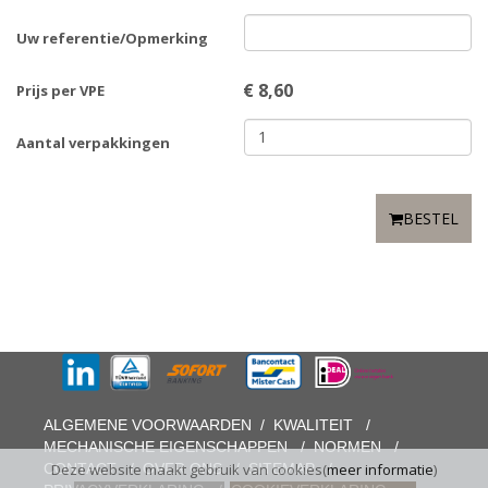
Uw referentie/Opmerking
€
8,60
Prijs per VPE
Aantal verpakkingen
BESTEL
ALGEMENE VOORWAARDEN
/
KWALITEIT
/
MECHANISCHE EIGENSCHAPPEN
/
NORMEN
/
CONTACT
/
OVER ONS
/
SITEMAP
/
Deze website maakt gebruik van cookies(
meer informatie
)