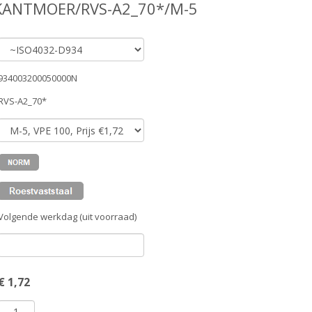
KANTMOER/RVS-A2_70*/M-5
934003200050000N
RVS-A2_70*
Volgende werkdag (uit voorraad)
€
1,72