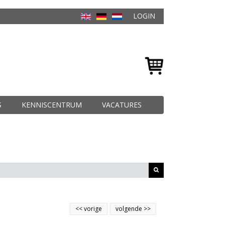
LOGIN
S
KENNISCENTRUM
VACATURES
<<
vorige
volgende
>>