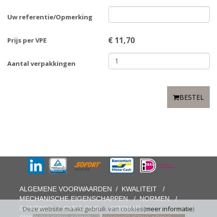
Uw referentie/Opmerking
€
11,70
Prijs per VPE
Aantal verpakkingen
BESTEL
ALGEMENE VOORWAARDEN
/
KWALITEIT
/
MECHANISCHE EIGENSCHAPPEN
/
NORMEN
/
CONTACT
/
OVER ONS
/
SITEMAP
/
Deze website maakt gebruik van cookies(
meer informatie
)