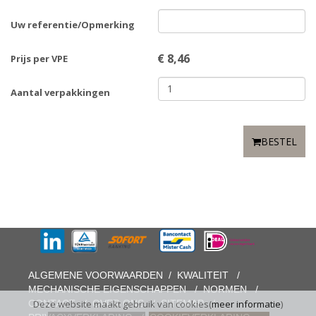
Uw referentie/Opmerking
€
8,46
Prijs per VPE
Aantal verpakkingen
BESTEL
ALGEMENE VOORWAARDEN
/
KWALITEIT
/
MECHANISCHE EIGENSCHAPPEN
/
NORMEN
/
CONTACT
/
OVER ONS
/
SITEMAP
/
Deze website maakt gebruik van cookies(
meer informatie
)