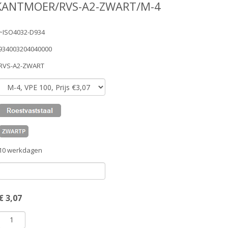
SKANTMOER/RVS-A2-ZWART/M-4
~ISO4032-D934
934003204040000
RVS-A2-ZWART
10 werkdagen
€
3,07