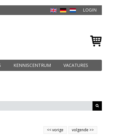
LOGIN
S
KENNISCENTRUM
VACATURES
<<
vorige
volgende
>>