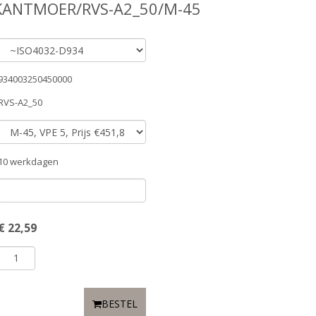
KANTMOER/RVS-A2_50/M-45
934003250450000
RVS-A2_50
10 werkdagen
€
22,59
BESTEL