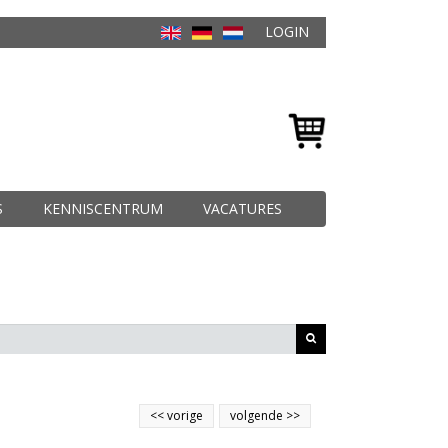
LOGIN
S
KENNISCENTRUM
VACATURES
<<
vorige
volgende
>>