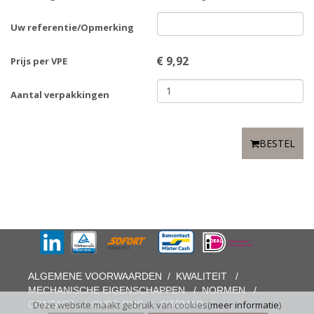
Uw referentie/Opmerking
€
9,92
Prijs per VPE
Aantal verpakkingen
BESTEL
ALGEMENE VOORWAARDEN
/
KWALITEIT
/
MECHANISCHE EIGENSCHAPPEN
/
NORMEN
/
CONTACT
/
OVER ONS
/
SITEMAP
/
Deze website maakt gebruik van cookies(
meer informatie
)