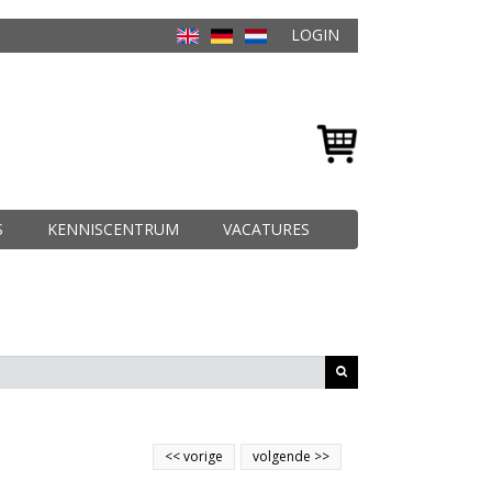
LOGIN
S
KENNISCENTRUM
VACATURES
<<
vorige
volgende
>>