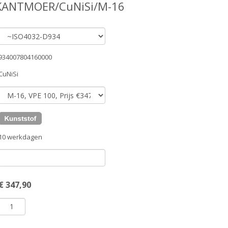
KANTMOER/CuNiSi/M-16
934007804160000
CuNiSi
10 werkdagen
€
347,90