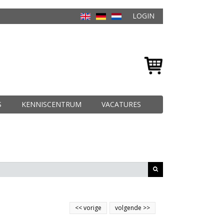
LOGIN
S
KENNISCENTRUM
VACATURES
<<
vorige
volgende
>>