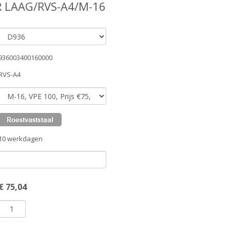
 LAAG/RVS-A4/M-16
936003400160000
RVS-A4
10 werkdagen
€
75,04