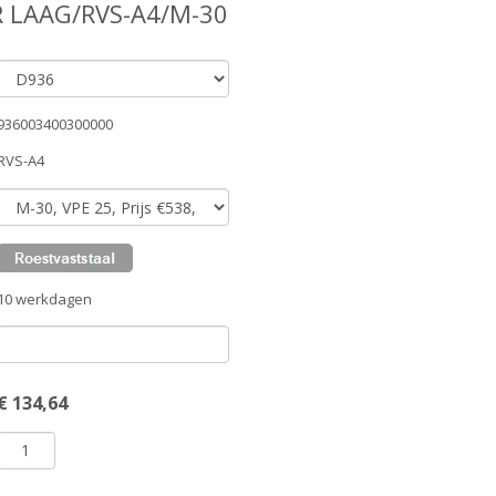
 LAAG/RVS-A4/M-30
936003400300000
RVS-A4
10 werkdagen
€
134,64