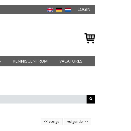
LOGIN
S
KENNISCENTRUM
VACATURES
<<
vorige
volgende
>>