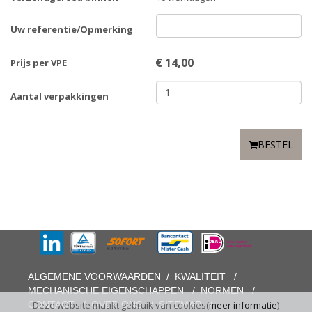
Uw referentie/Opmerking
€
14,00
Prijs per VPE
Aantal verpakkingen
BESTEL
ALGEMENE VOORWAARDEN
/
KWALITEIT
/
MECHANISCHE EIGENSCHAPPEN
/
NORMEN
/
CONTACT
/
OVER ONS
/
SITEMAP
/
Deze website maakt gebruik van cookies(
meer informatie
)