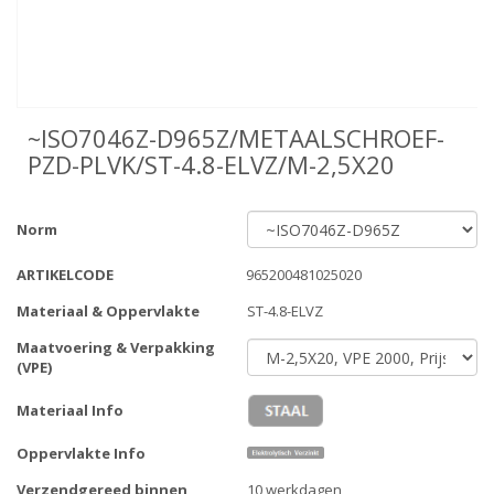
~ISO7046Z-D965Z/METAALSCHROEF-
PZD-PLVK/ST-4.8-ELVZ/M-2,5X20
Norm
ARTIKELCODE
965200481025020
Materiaal & Oppervlakte
ST-4.8-ELVZ
Maatvoering & Verpakking
(VPE)
Materiaal Info
Oppervlakte Info
Verzendgereed binnen
10 werkdagen