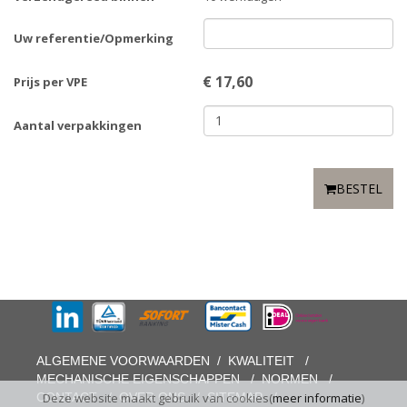
Uw referentie/Opmerking
€
17,60
Prijs per VPE
Aantal verpakkingen
BESTEL
ALGEMENE VOORWAARDEN
/
KWALITEIT
/
MECHANISCHE EIGENSCHAPPEN
/
NORMEN
/
CONTACT
/
OVER ONS
/
SITEMAP
/
Deze website maakt gebruik van cookies(
meer informatie
)