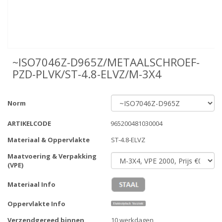
~ISO7046Z-D965Z/METAALSCHROEF-
PZD-PLVK/ST-4.8-ELVZ/M-3X4
Norm
ARTIKELCODE
965200481030004
Materiaal & Oppervlakte
ST-4.8-ELVZ
Maatvoering & Verpakking
(VPE)
Materiaal Info
Oppervlakte Info
Verzendgereed binnen
10 werkdagen