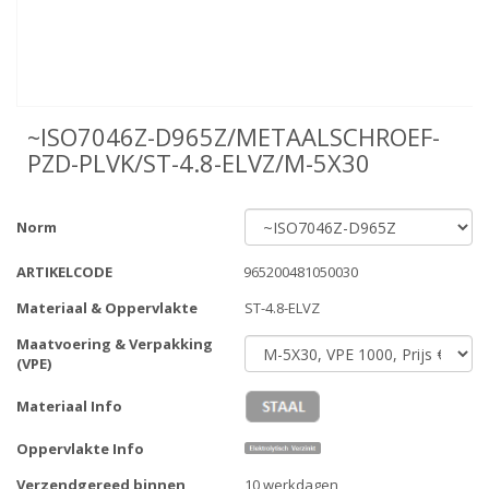
~ISO7046Z-D965Z/METAALSCHROEF-
PZD-PLVK/ST-4.8-ELVZ/M-5X30
Norm
ARTIKELCODE
965200481050030
Materiaal & Oppervlakte
ST-4.8-ELVZ
Maatvoering & Verpakking
(VPE)
Materiaal Info
Oppervlakte Info
Verzendgereed binnen
10 werkdagen