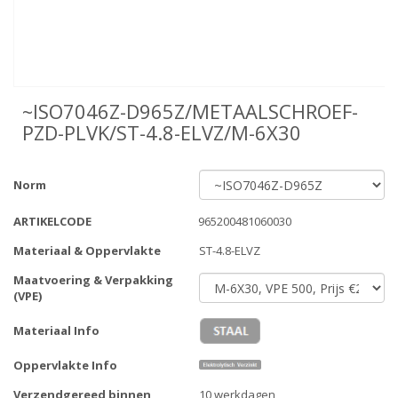
~ISO7046Z-D965Z/METAALSCHROEF-
PZD-PLVK/ST-4.8-ELVZ/M-6X30
Norm
ARTIKELCODE
965200481060030
Materiaal & Oppervlakte
ST-4.8-ELVZ
Maatvoering & Verpakking
(VPE)
Materiaal Info
Oppervlakte Info
Verzendgereed binnen
10 werkdagen