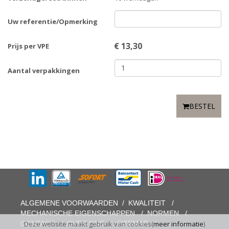
Uw referentie/Opmerking
€
13,30
Prijs per VPE
Aantal verpakkingen
BESTEL
ALGEMENE VOORWAARDEN
/
KWALITEIT
/
MECHANISCHE EIGENSCHAPPEN
/
NORMEN
/
CONTACT
/
OVER ONS
/
SITEMAP
/
Deze website maakt gebruik van cookies(
meer informatie
)