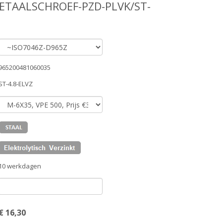
ETAALSCHROEF-PZD-PLVK/ST-
965200481060035
ST-4.8-ELVZ
10 werkdagen
€
16,30