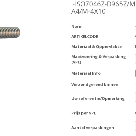
~ISO7046Z-D965Z/M
A4/M-4X10
Norm
ARTIKELCODE
Materiaal & Oppervlakte
Maatvoering & Verpakking
(VPE)
Materiaal Info
Verzendgereed binnen
Uw referentie/Opmerking
Prijs per VPE
Aantal verpakkingen