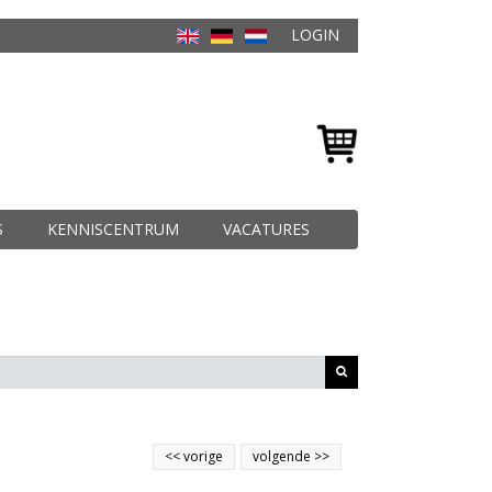
LOGIN
S
KENNISCENTRUM
VACATURES
<<
vorige
volgende
>>