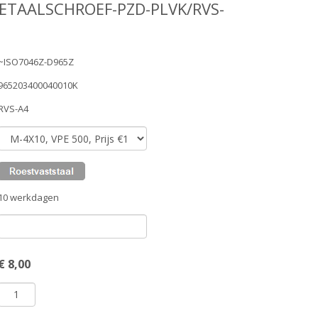
ETAALSCHROEF-PZD-PLVK/RVS-
~ISO7046Z-D965Z
965203400040010K
RVS-A4
10 werkdagen
€
8,00