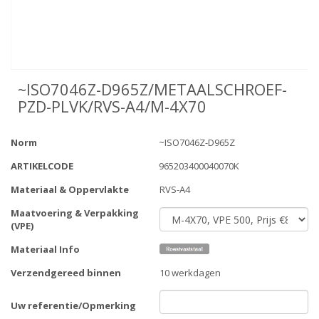
~ISO7046Z-D965Z/METAALSCHROEF-
PZD-PLVK/RVS-A4/M-4X70
Norm
~ISO7046Z-D965Z
ARTIKELCODE
965203400040070K
Materiaal & Oppervlakte
RVS-A4
Maatvoering & Verpakking
(VPE)
Materiaal Info
Verzendgereed binnen
10 werkdagen
Uw referentie/Opmerking