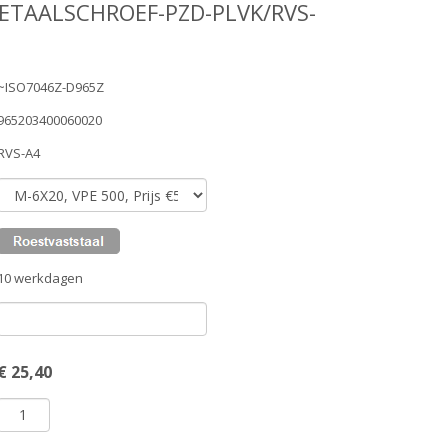
ETAALSCHROEF-PZD-PLVK/RVS-
~ISO7046Z-D965Z
965203400060020
RVS-A4
10 werkdagen
€
25,40