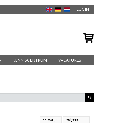
LOGIN
S
KENNISCENTRUM
VACATURES
<<
vorige
volgende
>>