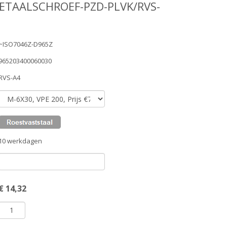
ETAALSCHROEF-PZD-PLVK/RVS-
~ISO7046Z-D965Z
965203400060030
RVS-A4
10 werkdagen
€
14,32