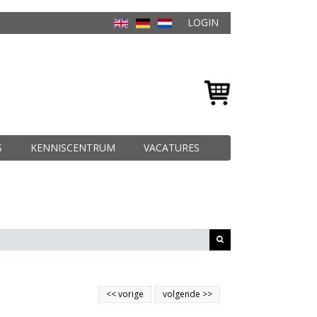
LOGIN
S
KENNISCENTRUM
VACATURES
<<
vorige
volgende
>>