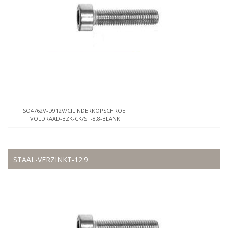
ISO4762V-D912V/CILINDERKOPSCHROEF
VOLDRAAD-BZK-CK/ST-8.8-BLANK
STAAL-VERZINKT-12.9