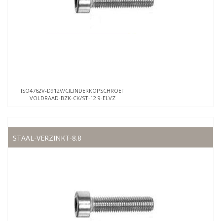
ISO4762V-D912V/CILINDERKOPSCHROEF
VOLDRAAD-BZK-CK/ST-12.9-ELVZ
STAAL-VERZINKT-8.8