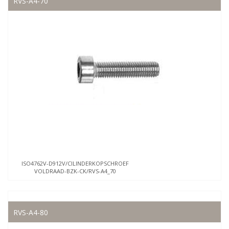
RVS-A4-70
ISO4762V-D912V/CILINDERKOPSCHROEF
VOLDRAAD-BZK-CK/RVS-A4_70
RVS-A4-80